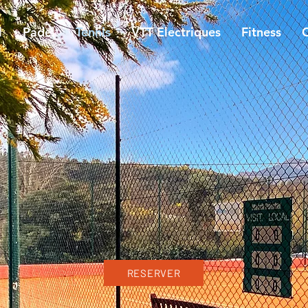
l
Padel
Tennis
VTT Electriques
Fitness
RESERVER