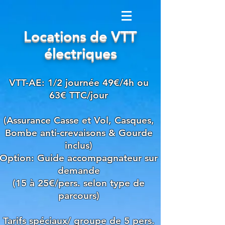
Locations de VTT
électriques
VTT-AE: 1/2 journée 49€/4h ou
63€ TTC/jour
(Assurance Casse et Vol, Casques,
Bombe anti-crevaisons & Gourde
inclus)
Option: Guide accompagnateur sur
demande
(15 à 25€/pers. selon type de
parcours)
Tarifs spéciaux/ groupe de 5 pers.