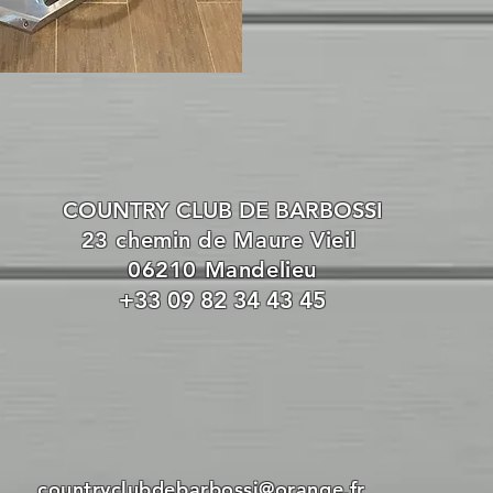
COUNTRY CLUB DE BARBOSSI
23 chemin de Maure Vieil
06210 Mandelieu
+33 09 82 34 43 45
countryclubdebarbossi@orange.fr